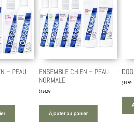
N – PEAU
ENSEMBLE CHIEN – PEAU
DOG
NORMALE
$
19.99
$
124.99
A
ier
Ajouter au panier