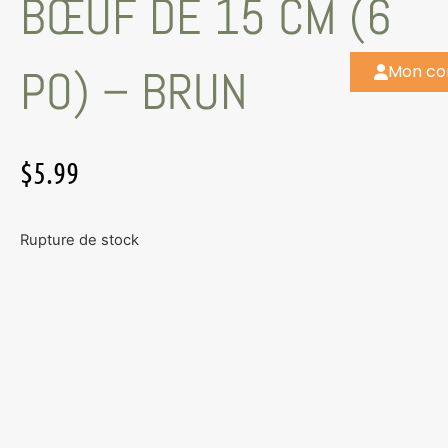
BŒUF DE 15 CM (6
PO) – BRUN
Mon c
$
5.99
Rupture de stock