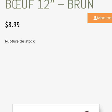
BŒUF 12″ – BRUN
Mon c
$
8.99
Rupture de stock